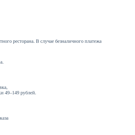
ного ресторана. В случае безналичного платежа
а.
вка,
ки 49–149 рублей.