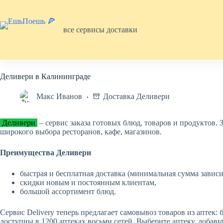
Перейти
к
сути
все сервисы доставки
Деливери в Калининграде
Макс Иванов
Доставка Деливери
Деливери
– сервис заказа готовых блюд, товаров и продуктов.
широкого выбора ресторанов, кафе, магазинов.
Преимущества Деливери
быстрая и бесплатная доставка (минимальная сумма зависит
скидки новым и постоянным клиентам,
большой ассортимент блюд.
Сервис Delivery теперь предлагает самовывоз товаров из аптек:
доступны в 1200 аптеках восьми сетей. Выберите аптеку, добавь