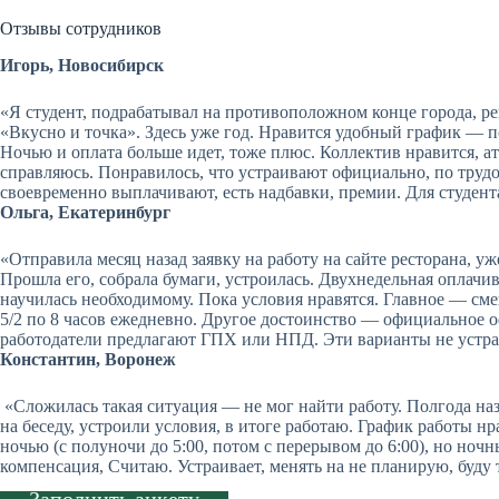
Отзывы сотрудников
Игорь, Новосибирск
«Я студент, подрабатывал на противоположном конце города, ре
«Вкусно и точка». Здесь уже год. Нравится удобный график — 
Ночью и оплата больше идет, тоже плюс. Коллектив нравится, ат
справляюсь. Понравилось, что устраивают официально, по трудов
своевременно выплачивают, есть надбавки, премии. Для студент
Ольга, Екатеринбург
«Отправила месяц назад заявку на работу на сайте ресторана, у
Прошла его, собрала бумаги, устроилась. Двухнедельная оплачи
научилась необходимому. Пока условия нравятся. Главное — сме
5/2 по 8 часов ежедневно. Другое достоинство — официальное о
работодатели предлагают ГПХ или НПД. Эти варианты не устр
Константин, Воронеж
«Сложилась такая ситуация — не мог найти работу. Полгода наз
на беседу, устроили условия, в итоге работаю. График работы нр
ночью (с полуночи до 5:00, потом с перерывом до 6:00), но но
компенсация, Считаю. Устраивает, менять на не планирую, буду 
Заполнить анкету