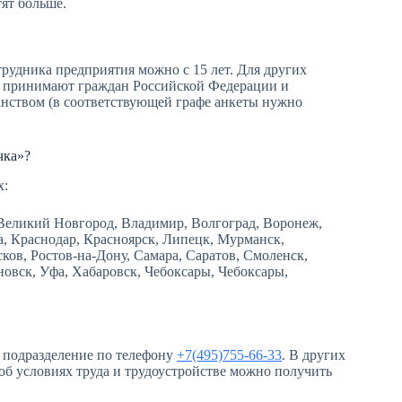
ят больше.
трудника предприятия можно с 15 лет. Для других
ту принимают граждан Российской Федерации и
анством (в соответствующей графе анкеты нужно
чка»?
х:
 Великий Новгород, Владимир, Волгоград, Воронеж,
ма, Краснодар, Красноярск, Липецк, Мурманск,
ов, Ростов-на-Дону, Самара, Саратов, Смоленск,
яновск, Уфа, Хабаровск, Чебоксары, Чебоксары,
 подразделение по телефону
+7(495)755-66-33
. В других
б условиях труда и трудоустройстве можно получить