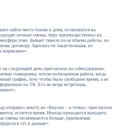
шил найти место ближе к дому, остановился на
подходят ночные смены, беру преимущественно их.
мосфера тоже. Бывает тяжело из-за объема работы, но
ому договору. Зарплата не такая большая, но
а нормально».
же на следующий день пригласили на собеседование.
ваемая стажировка, потом полноценная работа, когда
нный график, хочу чтобы было свободное время, а не
формление по ТК. Его не везде встретишь,
аивают».
ад отправил анкету во «Вкусно – и точка», пригласили
авится, остается время. Иногда приходится выходить
чные смены оплачиваются больше, приемлемая
трудиться тут и дальше».