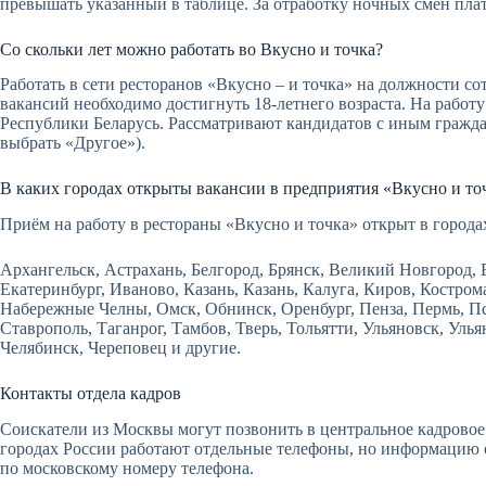
превышать указанный в таблице. За отработку ночных смен плат
Со скольки лет можно работать во Вкусно и точка?
Работать в сети ресторанов «Вкусно – и точка» на должности со
вакансий необходимо достигнуть 18-летнего возраста. На рабо
Республики Беларусь. Рассматривают кандидатов с иным гражд
выбрать «Другое»).
В каких городах открыты вакансии в предприятия «Вкусно и то
Приём на работу в рестораны «Вкусно и точка» открыт в города
Архангельск, Астрахань, Белгород, Брянск, Великий Новгород,
Екатеринбург, Иваново, Казань, Казань, Калуга, Киров, Костро
Набережные Челны, Омск, Обнинск, Оренбург, Пенза, Пермь, Пск
Ставрополь, Таганрог, Тамбов, Тверь, Тольятти, Ульяновск, Уль
Челябинск, Череповец и другие.
Контакты отдела кадров
Соискатели из Москвы могут позвонить в центральное кадровое
городах России работают отдельные телефоны, но информацию о
по московскому номеру телефона.