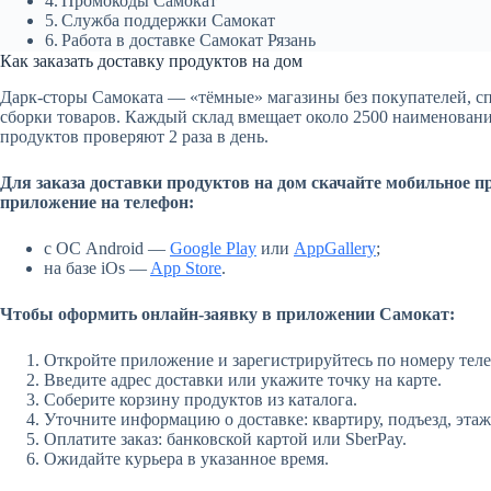
Промокоды Самокат
Служба поддержки Самокат
Работа в доставке Самокат Рязань
Как заказать доставку продуктов на дом
Дарк-сторы Самоката — «тёмные» магазины без покупателей, с
сборки товаров. Каждый склад вмещает около 2500 наименован
продуктов проверяют 2 раза в день.
Для заказа доставки продуктов на дом скачайте мобильное п
приложение на телефон:
с ОС Android —
Google Play
или
AppGallery
;
на базе iOs —
App Store
.
Чтобы оформить онлайн-заявку в приложении Самокат:
Откройте приложение и зарегистрируйтесь по номеру тел
Введите адрес доставки или укажите точку на карте.
Соберите корзину продуктов из каталога.
Уточните информацию о доставке: квартиру, подъезд, этаж
Оплатите заказ: банковской картой или SberPay.
Ожидайте курьера в указанное время.