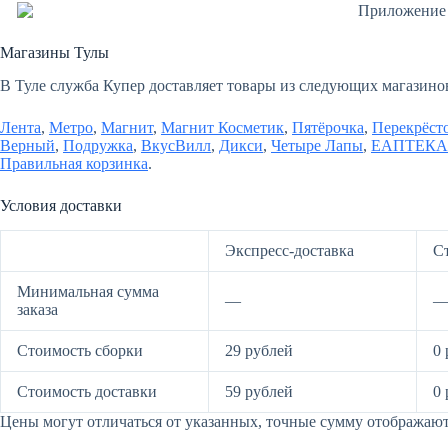
Магазины Тулы
В Туле служба Купер доставляет товары из следующих магазино
Лента
,
Метро
,
Магнит
,
Магнит Косметик
,
Пятёрочка
,
Перекрёст
Верный
,
Подружка
,
ВкусВилл
,
Дикси
,
Четыре Лапы
,
ЕАПТЕКА
Правильная корзинка
.
Условия доставки
Экспресс-доставка
С
Минимальная сумма
—
заказа
Стоимость сборки
29 рублей
0 
Стоимость доставки
59 рублей
0 
Цены могут отличаться от указанных, точные сумму отображаютс