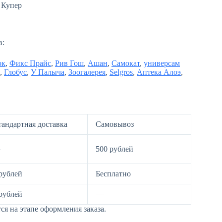
в:
ок
,
Фикс Прайс
,
Рив Гош
,
Ашан
,
Самокат
,
универсам
,
Глобус
,
У Палыча
,
Зоогалерея
,
Selgros
,
Аптека Алоэ
,
тандартная доставка
Самовывоз
—
500 рублей
рублей
Бесплатно
рублей
—
я на этапе оформления заказа.