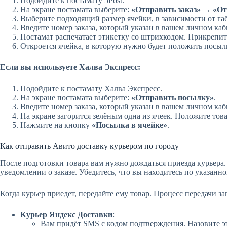
Подойдите к постамату 5Post.
На экране постамата выберите:
«Отправить заказ»
→
«От
Выберите подходящий размер ячейки, в зависимости от га
Введите номер заказа, который указан в вашем личном каб
Постамат распечатает этикетку со штрихкодом. Прикрепите
Откроется ячейка, в которую нужно будет положить посылк
Если вы используете Халва Экспресс:
Подойдите к постамату Халва Экспресс.
На экране постамата выберите:
«Отправить посылку»
.
Введите номер заказа, который указан в вашем личном каб
На экране загорится зелёным одна из ячеек. Положите това
Нажмите на кнопку
«Посылка в ячейке»
.
Как отправить Авито доставку курьером по городу
После подготовки товара вам нужно дождаться приезда курьера. 
уведомлении о заказе. Убедитесь, что вы находитесь по указанно
Когда курьер приедет, передайте ему товар. Процесс передачи за
Курьер Яндекс Доставки
:
Вам придёт SMS с кодом подтверждения. Назовите это