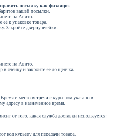
править посылку как физлицо»
.
баритов вашей посылки.
инете на Авито.
 её к упаковке товара.
у. Закройте дверцу ячейки.
инете на Авито.
р в ячейку и закройте её до щелчка.
Время и место встречи с курьером указано в
му адресу в назначенное время.
висит от того, какая служба доставки используется:
т код курьеру для передачи товара.